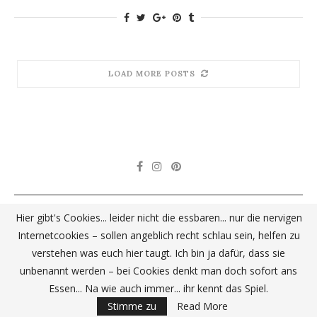
LOAD MORE POSTS
Unterwegs
Darüber Nachgedacht
Fotografie
Nachhaltigkeit
Hier gibt's Cookies... leider nicht die essbaren... nur die nervigen
Rezepte
Wandertouren
Über mich
Kontakt
Impressum
Internetcookies – sollen angeblich recht schlau sein, helfen zu
Cookie-Richtlinie (EU)
verstehen was euch hier taugt. Ich bin ja dafür, dass sie
unbenannt werden – bei Cookies denkt man doch sofort ans
@2020 - BeRoSa GoGreen. All Right Reserved.
Essen... Na wie auch immer... ihr kennt das Spiel.
BACK TO TOP
Stimme zu
Read More